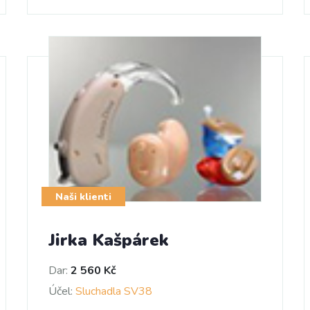
Naši klienti
Jirka Kašpárek
Dar:
2 560 Kč
Účel:
Sluchadla SV38