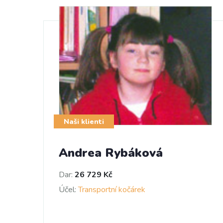
Naši klienti
Andrea Rybáková
Dar:
26 729 Kč
Účel:
Transportní kočárek