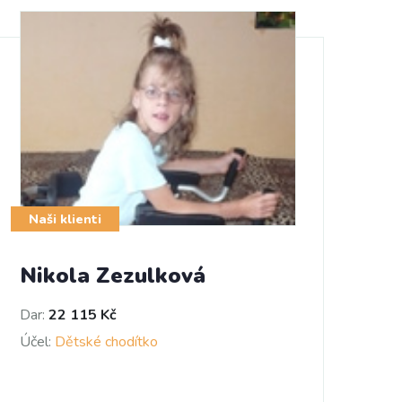
Naši klienti
Nikola Zezulková
Dar:
22 115 Kč
Účel:
Dětské chodítko