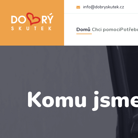
info@dobryskutek.cz
Domů
Chci pomoci
Potřebu
Komu jsme