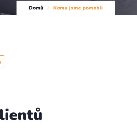
Domů
/
Komu jsme pomohli
a
lientů