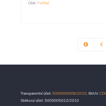
Účel:
Počítač
Transparentní účet:
5005005006/2010
, IBAN:
CZ
Sbírkový účet: 5005005022/2010