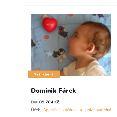
Naši klienti
Dominik Fárek
Dar:
89 784 Kč
Účel:
Speciální kočárek a polohovatelná