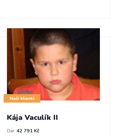
Naši klienti
Kája Vaculík II
Dar:
42 791 Kč