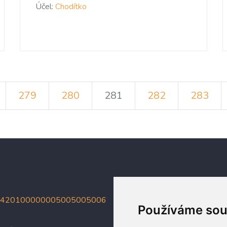
Účel:
Chodítko
279
280
281
282
283
4420100000005005005006
Používáme sou