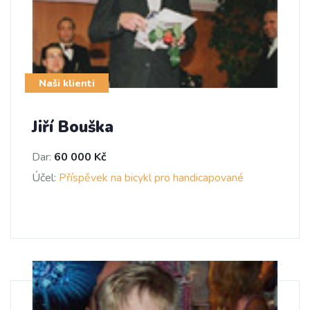
Naši klienti
Jiří Bouška
Dar:
60 000 Kč
Účel:
Příspěvek na bicykl pro handicapované