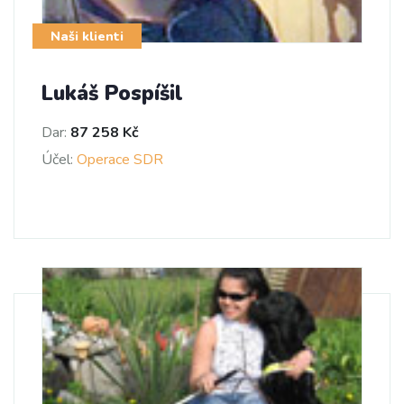
Naši klienti
Lukáš Pospíšil
Dar:
87 258 Kč
Účel:
Operace SDR