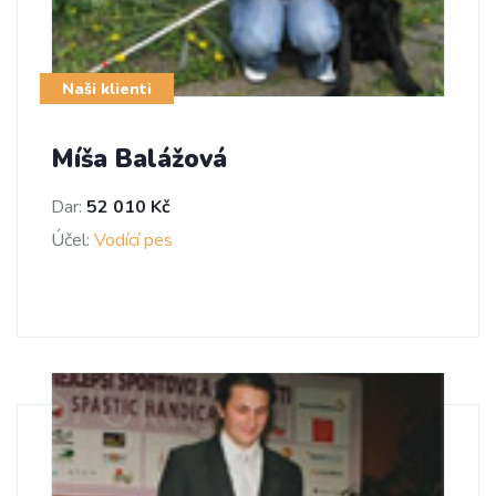
Naši klienti
Míša Balážová
Dar:
52 010 Kč
Účel:
Vodící pes