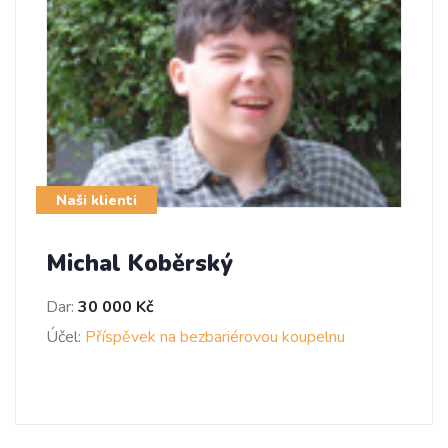
Naši klienti
Michal Koběrský
Dar:
30 000 Kč
Účel:
Příspěvek na bezbariérovou koupelnu